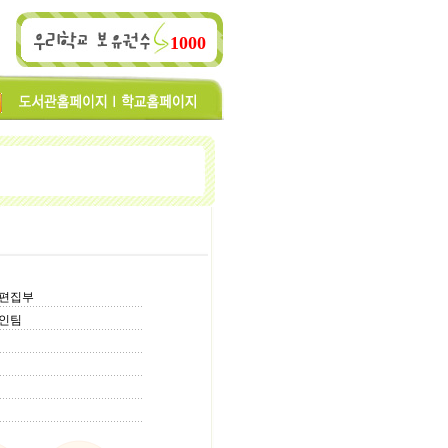
1000
찌편집부
자인팀