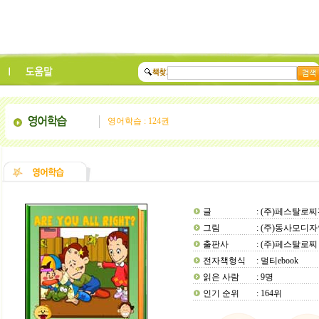
영어학습 : 124권
글
: (주)페스탈로
그림
: (주)동사모디
출판사
: (주)페스탈로찌
전자책형식
: 멀티ebook
읽은 사람
: 9명
인기 순위
: 164위